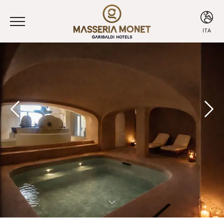
ITA
ITA
ENG