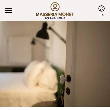
ITA
ITA
ENG